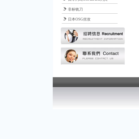
非标铣刀
日本OSG丝攻