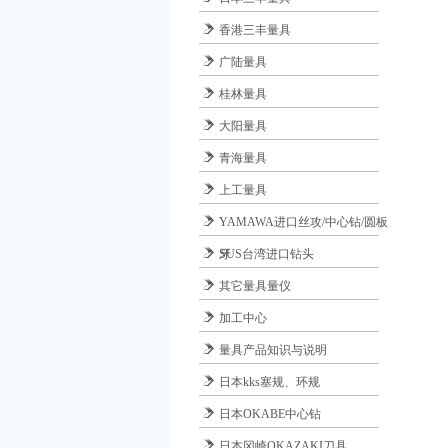
香港三丰量具
广陆量具
桂林量具
大阳量具
青海量具
上工量具
YAMAWA进口丝攻/中心钻/圆板
牙
SUS台湾进口钻头
其它量具量仪
加工中心
量具产品知识与说明
日本kks塞规、环规
日本OKABE中心钻
日本冈崎OKAZAKI刀具