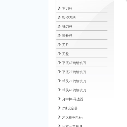
车刀杆
数控刀柄
铣刀杆
延长杆
刀片
刀盘
平底4F钨钢铣刀
平底2F钨钢铣刀
球头2F钨钢铣刀
球头4F钨钢铣刀
分中棒/寻边器
Z轴设定器
淬火钢钢号码
日本三丰量具